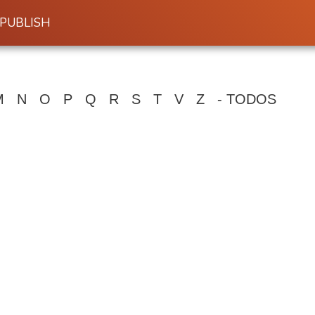
PUBLISH
M
N
O
P
Q
R
S
T
V
Z
- TODOS