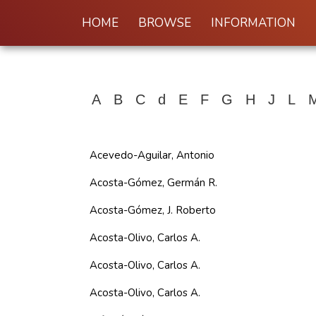
HOME
BROWSE
INFORMATION
A
B
C
d
E
F
G
H
J
L
Acevedo-Aguilar, Antonio
Acosta-Gómez, Germán R.
Acosta-Gómez, J. Roberto
Acosta-Olivo, Carlos A.
Acosta-Olivo, Carlos A.
Acosta-Olivo, Carlos A.